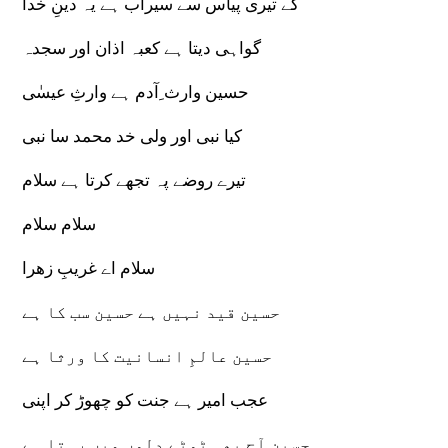
کے تیری پیاس سے سیراب ہے یہ دینِ خدا
گواہی دیتا ہے کعبہ اذان اور سجدہ
حسین وارث ِآدم ہے وارثِ عیسٰی
کیا نبی اور ولی خد محمد سا نبی
تیرے روضے پہ تجھے کرتا ہے سلام
سلام سلام
سلام اے غریبِ زھرا
حسین قید نہیں ہے حسین سب کا ہے
حسین عالمِ انسانیت کا ورثا ہے
عجب امیر ہے جنت کو چھوڑ کر اپنی
حسین آج بھی ٹوٹے دلوں میں رہتا ہے