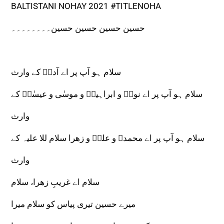
BALTISTANI NOHAY 2021 #TITLENOHA
حسین حسین حسین حسین۔۔۔۔۔۔۔۔
سلام ہو آپ پر اے آدمؑ کے وارث
سلام ہو آپ پر اے نوحؑ و ابراہیمؑ و موسٰی و عیسٰیؑ کے
وارث
سلام ہو آپ پر اے محمدﷺ و علیؑ و زھرا سلام للا علیہ کے
وارث
سلام اے غریبِ زھرا، سلام
میرے حسین تیری پیاس کو سلام میرا