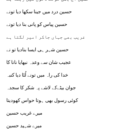
حسین درد میں جینا سکھا دیا تونے
حسین پیاس کو پانی بنا دیا تونے
غریب بھی جہاں جاکر امیر لگتا ہے
حسین شہر ہی ایسا بنادیا تو نے
عجیب شان سے وعدہ نبھایا نانا کا
خدا کی راہ میں تونے لُٹا دیا کنبہ
جوان بیٹےکے لاشے پہ شکر کا سجدہ
کوئی رسول بھی ہوتا حواس کھودیتا
میرے غریب حسین
میرے شہید حسین