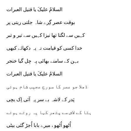
السلامُ علیکَ یا قتیل العبرات
بوقت عصر گِرے شاہ جلتی ریتی پر
کہیں سے لگتا تھا نیزا کہیں سے تیر و تبر
خدا کسی کو قیامت نہ یہ دکھائے کبھی
بہن کے سامنے بھائی پہ چل گیا خنجر
السلامُ علیکَ یا قتیل العبرات
ڈھلا جو عصر کا سورج عجیب شام ہوئی
پَدر کے لاشہ بے سر پہ آئی اِک بچی
ہٹا کے لاش سے پتھر کہا یہ روتے ہوئے
اُٹھو اُٹھو ، میرے بابا اُجڑ گئی بیٹی