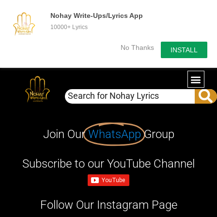
Nohay Write-Ups/Lyrics App
10000+ Lyrics
No Thanks
INSTALL
Join Our
WhatsApp
Group
Subscribe to our YouTube Channel
Follow Our Instagram Page