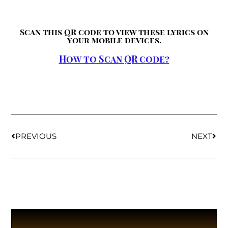
Scan this QR code to view these lyrics on
your mobile devices.
How to Scan QR code?
PREVIOUS
NEXT