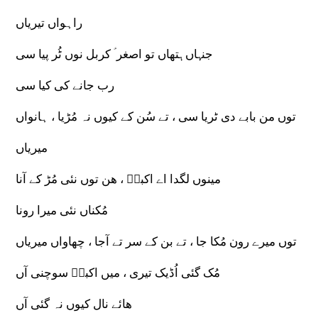
راہواں تیریاں
جنہاں ہتھاں تو اصغر ؑ کربل نوں ٹُر پیا سی
رب جانے کی کیا سی
توں من بابے دی ٹریا سی ، تے سُن کے کیوں نہ مُڑیا ، ہانواں
میریاں
مینوں لگدا اے اکبرؑ ، ھن توں نئی مُڑ کے آنا
مُکناں نئی میرا رونا
توں میرے رون مُکا جا ، تے بن کے سر تے آجا ، چھاواں میریاں
مُک گئی اُڈیک تیری ، میں اکبرؑ سوچنی آں
ھائے نال کیوں نہ گئی آں