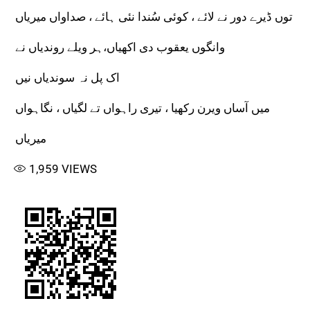
توں ڈیرے دور نے لائے ، کوئی سُندا نئی ہائے ، صداواں میریاں
وانگوں یعقوب دی اکھیاں،ہر ویلے روندیاں نے
اک پل نہ سوندیاں نیں
میں آساں ویرن رکھیا ، تیری راہواں تے لگیاں ، نگاہواں
میریاں
1,959
VIEWS