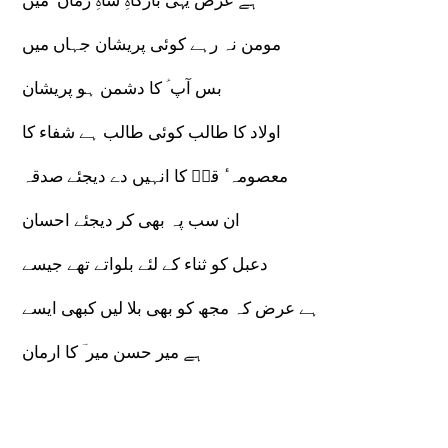
ہے عرض یہی بارگاہِ شاہِ زماں ؑ میں
مومن نہ رہے کوئی پریشان جہاں میں
بس آپ ؑ کا دشمن ہو پریشان
اولاد کا طالب کوئی طالب ہے شفاء کا
معصومہ ٔ قمؑ کا انہیں دے دیجئے صدقہ
ان سب پہ بھی کر دیجئے احسان
دعبل کو ثناء کے لئے بلواتے تھے جیسے
ہے عرض کہ مجھ کو بھی بلا لیں کبھی ایسے
ہے میر حسن میر ؔ کا ارمان