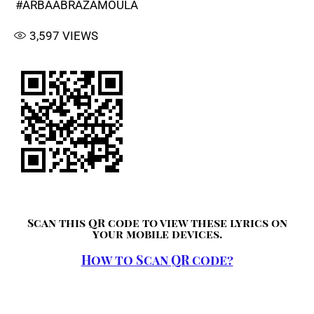
#ARBAABRAZAMOULA
3,597
VIEWS
Scan this QR code to view these lyrics on
your mobile devices.
How to Scan QR code?