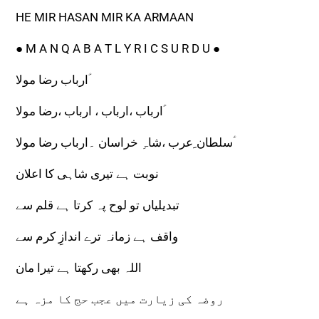
HE MIR HASAN MIR KA ARMAAN
● M A N Q A B A T L Y R I C S U R D U ●
ارباب رضا مولا ؑ
ارباب ،ارباب ، ارباب ،رضا مولا ؑ
سلطان ِعرب ،شاہِ خراسان ۔ارباب رضا مولا ؑ
نوبت ہے تیری شاہی کا اعلان
تبدیلیاں تو لوح پہ کرتا ہے قلم سے
واقف ہے زمانہ ترے اندازِ کرم سے
اللہ بھی رکھتا ہے تیرا مان
روضہ کی زیارت میں عجب حج کا مزہ ہے