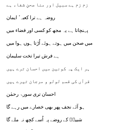
زم زم ہے سبیل اور منا صحنِ شفاء ہے
روضہ ہے ترا کعبہ ٔ ایمان
پہنچاتا ہے یہ مجھ کو کسی اور فضاء میں
میں صحن میں ہوتے ہوئے اُڑتا ہوں ہوا میں
ہے فرش تیرا تخت سلیمان
ہر ایک پہ کونین میں احسان ترے ہیں
قرآں کی قسم لولو و مرجان تیرے ہیں
احسان تری سورۂ رحمٰن
ہو آئے نجف پھر بھی خصارے میں رہے گا
شبیرؑ کے روضے پہ اُسے کچھ نہ ملے گا