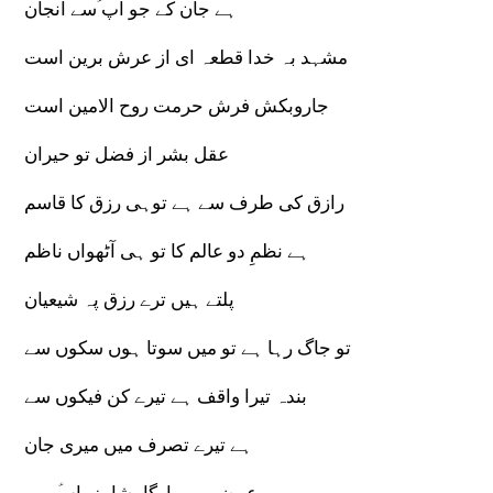
ہے جان کے جو آپ ؑسے انجان
مشہد بہ خدا قطعہ ای از عرش برین است
جاروبکش فرش حرمت روح الامین است
عقل بشر از فضل تو حیران
رازق کی طرف سے ہے توہی رزق کا قاسم
ہے نظمِ دو عالم کا تو ہی آٹھواں ناظم
پلتے ہیں ترے رزق پہ شیعیان
تو جاگ رہا ہے تو میں سوتا ہوں سکوں سے
بندہ تیرا واقف ہے تیرے کن فیکوں سے
ہے تیرے تصرف میں میری جان