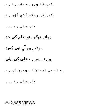
کسی کا چہرہ دمک رہا ہے
کسی کی رنگت اُڑی اُڑی ہے
علی علی ہے ۔۔۔
زمانہ دیکھے تو ظلم کی حد
ہوئے ہیں آلِ نبی مُقید
برہنہ سر ہے علی کی بیٹی
ردا بھی اعدائ نے چھین لی ہے
علی علی ہے ۔۔۔
2,685
VIEWS