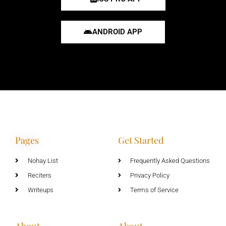
ANDROID APP
Pages
Get Started
Nohay List
Frequently Asked Questions
Reciters
Privacy Policy
Writeups
Terms of Service
About
About