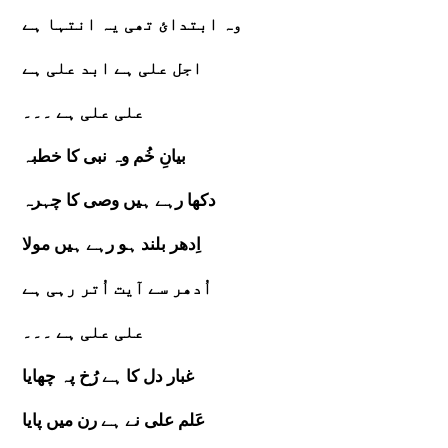
وہ ابتدائ تھی یہ انتہا ہے
اجل علی ہے ابد علی ہے
علی علی ہے ۔۔۔
بیانِ خُم وہ نبی کا خطبہ
دکھا رہے ہیں وصی کا چہرہ
اِدھر بلند ہو رہے ہیں مولا
اُدھر سے آیت اُتر رہی ہے
علی علی ہے ۔۔۔
غبار دل کا ہے رُخ پہ چھایا
عَلم علی نے ہے رن میں پایا