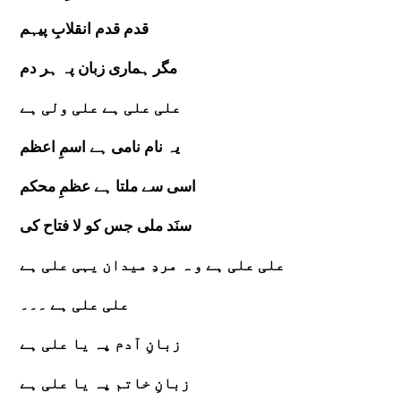
قدم قدم انقلابِ پیہم
مگر ہماری زبان پہ ہر دم
علی علی ہے علی ولی ہے
یہ نام نامی ہے اسمِ اعظم
اسی سے ملتا ہے عظمِ محکم
سنَد ملی جس کو لا فتاح کی
علی علی ہے و ہ مردِ میدان یہی علی ہے
علی علی ہے ۔۔۔
زبانِ آدم پہ یا علی ہے
زبانِ خاتم پہ یا علی ہے