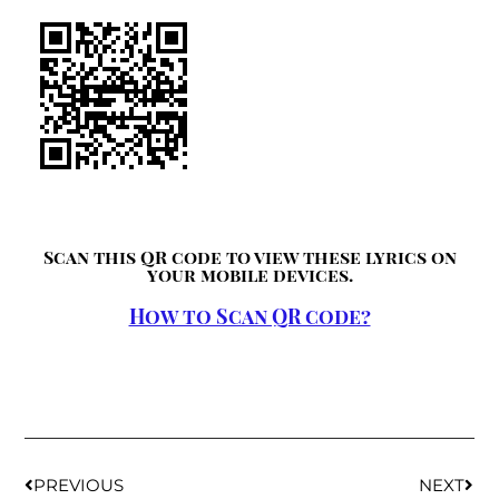
Scan this QR code to view these lyrics on
your mobile devices.
How to Scan QR code?
PREVIOUS
NEXT