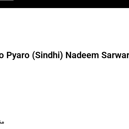
o Pyaro (Sindhi) Nadeem Sarwa
من