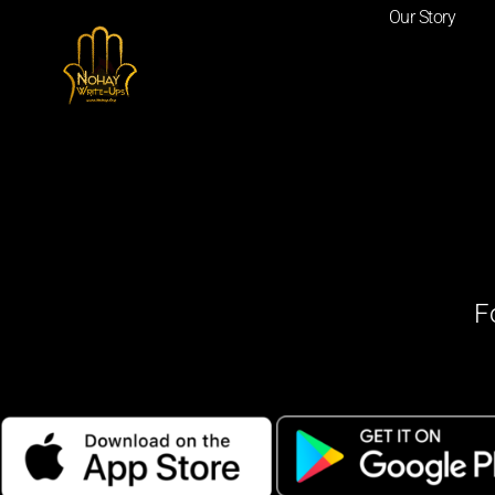
Our Story
F