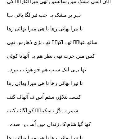
ہاں اُسی مشک میں سانسیں تھی میرےغازیؑ کی
نہر پر مشک پہ جب تیر لگا پانی بہا
نا تیرا بھائی رھا نا ھی میرا بھائی رھا
ساتھ عباسؑ تھے اکبرؑ تھے بڑی ڈھارس تھی
کس میں جرت تھی نظر ھم پہ اُٹھاتا کوئی
تھا یہی ایک سبب ھم جو ھوئے بےپردہ
نا تیرا بھائی رھا نا ھی میرا بھائی رھا
کیسے بتلاؤں ستم اُس نے اُٹھائے کتنے
شمر نے دُرّے سکینہؑ کو لگائے کتنے
کھا گیا شام کے زنداں میں اُسے یہ صدمہ
نا تیرا بھائی رھا نا ھی میرا بھائی رھا