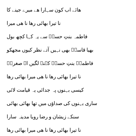
ھائے اب کون سہارا ھے میرے جینے کا
نا تیرا بھائی رھا نا ھی میرا
فاطمہ بنتِ حسنؑ سے یہ کہا کچھ بول
بھیا قاسمؑ بھی نہیں آتے نظر کیوں مجھکو
فاطمہؑ بنتِ حسنؑ کہنے لگیں اے صغراؑ
نا تیرا بھائی رھا نا ھی میرا بھائی رھا
کیسی بہنوں پہ جدائی یہ قیامت لائی
ساری بہنوں کی صداؤں میں تھا بھائی بھائی
سنکے زیشان و رضا رویا مدینہ سارا
نا تیرا بھائی رھا نا ھی میرا بھائی رھا