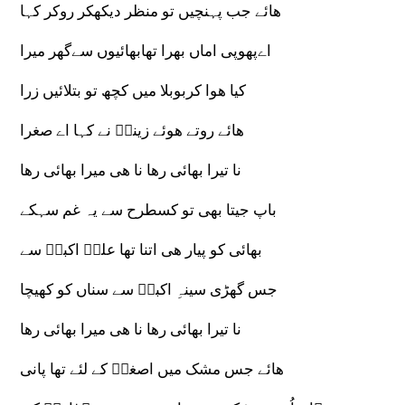
ھائے جب پہنچیں تو منظر دیکھکر روکر کہا
اےپھوپی اماں بھرا تھابھائیوں سےگھر میرا
کیا ھوا کربوبلا میں کچھ تو بتلائیں زرا
ھائے روتے ھوئے زینبؑ نے کہا اے صغرا
نا تیرا بھائی رھا نا ھی میرا بھائی رھا
باپ جیتا بھی تو کسطرح سے یہ غم سہکے
بھائی کو پیار ھی اتنا تھا علیؑ اکبرؑ سے
جس گھڑی سینہِ اکبرؑ سے سناں کو کھیچا
نا تیرا بھائی رھا نا ھی میرا بھائی رھا
ھائے جس مشک میں اصغرؑ کے لئے تھا پانی