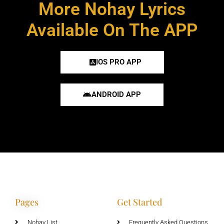
More Nohay Lyrics
Available On The APP
IOS PRO APP
ANDROID APP
Pages
Get Started
Nohay List
Frequently Asked Questions