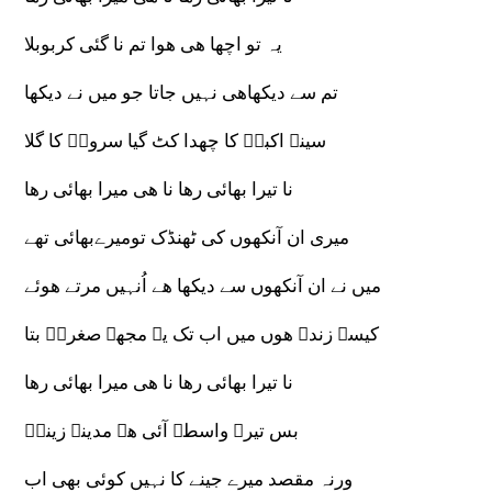
یہ تو اچھا ھی ھوا تم نا گئی کربوبلا
تم سے دیکھاھی نہیں جاتا جو میں نے دیکھا
سینہ اکبرؑ کا چھدا کٹ گیا سرورؑ کا گلا
نا تیرا بھائی رھا نا ھی میرا بھائی رھا
میری ان آنکھوں کی ٹھنڈک تومیرےبھائی تھے
میں نے ان آنکھوں سے دیکھا ھے اُنہیں مرتے ھوئے
کیسے زندہ ھوں میں اب تک یہ مجھے صغراؑ بتا
نا تیرا بھائی رھا نا ھی میرا بھائی رھا
بس تیرے واسطے آئی ھے مدینے زینبؑ
ورنہ مقصد میرے جینے کا نہیں کوئی بھی اب