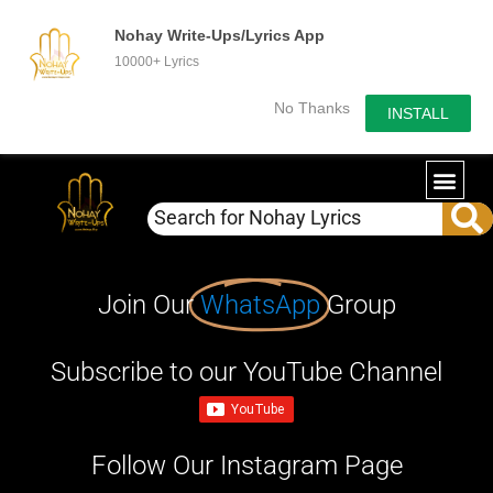
Nohay Write-Ups/Lyrics App
10000+ Lyrics
No Thanks
INSTALL
Join Our
WhatsApp
Group
Subscribe to our YouTube Channel
Follow Our Instagram Page