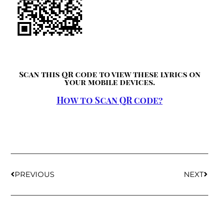
Scan this QR code to view these lyrics on
your mobile devices.
How to Scan QR code?
PREVIOUS
NEXT