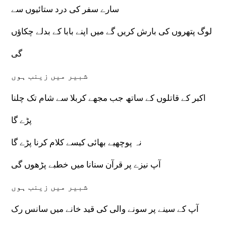
سارے سفر کی درد ستائیوں سے
لوگ پتھروں کی بارش کریں گے میں اپنے بابا کے بدلے چکاؤں
گی
شبیر میں زینب ہوں
اکبر کے قاتلوں کے ساتھ جب مجھے کربلا سے شام تک چلنا
پڑے گا
نہ پوچھیے بھائی کیسے کلام کرنا پڑے گا
آپ نیزے پر قرآن سنانا میں خطبے پڑھوں گی
شبیر میں زینب ہوں
آپ کے سینے پر سونے والی کی قید خانے میں سانس رک