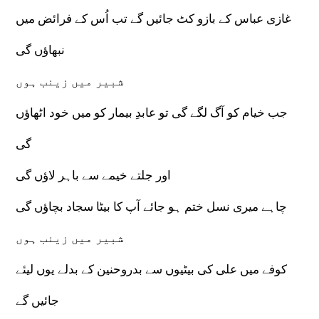
غازی عباس کے بازو کٹ جائیں گے تب اُس کے فرائض میں
نبھاؤں گی
شبیر میں زینب ہوں
جب خیام کو آگ لگے گی تو عابدِ بیمار کو میں خود اٹھاؤں
گی
اور جلتے خیمے سے باہر لاؤں گی
چاہے میری نسل ختم ہو جائے آپ کا بیٹا سجاد بچاؤں گی
شبیر میں زینب ہوں
کوفے میں علی کی بیٹیوں سے بدروحنین کے بدلے یوں لیئے
جائیں گے