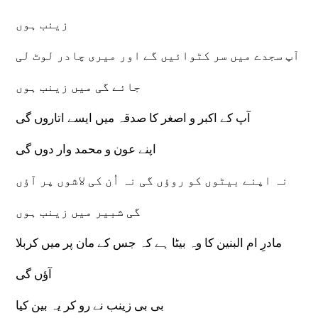
زینب ہوں
آپ سجدے میں سر کٹوائیں گے اور میری چادر لوٹ لی
جائے گی میں زینب ہوں
آپ کے اکبر و اصغر کا صدقہ میں ایسے اتاروں گی
اپنے عون و محمد وار دوں گی
نہ اپنے بیٹوں کو روؤں گی نہ اُن کی لاشوں پر آؤں
گی شبیر میں زینب ہوں
مادرِ ام البنین کا وہ بیٹا ہے کہ جس کے مان پر میں کربلا
آؤں گی
بی بی زینب نے رو کر یہ بین کیا