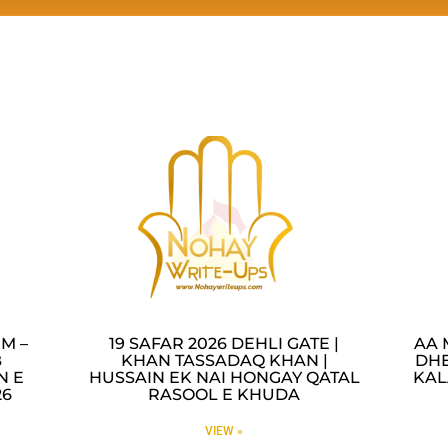
M –
19 SAFAR 2026 DEHLI GATE |
AA 
B
KHAN TASSADAQ KHAN |
DHE
N E
HUSSAIN EK NAI HONGAY QATAL
KAL
26
RASOOL E KHUDA
VIEW »