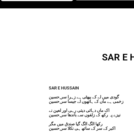
SAR E 
SAR E HUSSAIN
گودی میں لے کے بیھٹی ہے زہرا سر ِحسین
زخمی ہے ماں کے ہاتھوں لے جیسا سر ِحسین
اک ماں دہائی دیتی رہی اور لعین نے
نیزے پہ رکھ کے زلفوں سے باندھا سر ِحسین
رکھا الگ الگ گیا صندق میں مگر
اکبر کے سر کے ساتھ ہی نکلا سر ِحسین