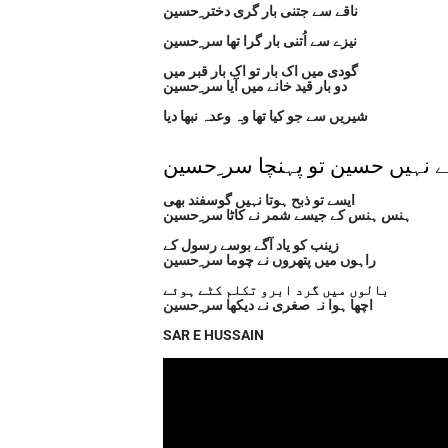
ناقے سے جتنی بار گری دختر ِحسین
نیزے سے اُتنی بار گرا تھا سر ِحسین
گودی میں اک بار تو اک بار قبر میں
دو بار قید خانے میں آیا سر ِحسین
شیریں سے جو کیا تھا وہ وعدہ نبھا دیا
 نہیں حسین تو پہنچا سر ِحسین
ایسے تو ذبح ہوتا نہیں گوسفند بھی
ہنس ہنس کے جیسے شمر نے کاٹا سر ِحسین
زینب کو یاد آگے بوسے رسول کے
راہوں میں پتھروں نے چوما سر ِحسین
بالوں میں گرد ابرو تکلم کٹے ہوئے
اچھا ہوا نہ صغری نے دیکھا سر ِحسین
SAR E HUSSAIN