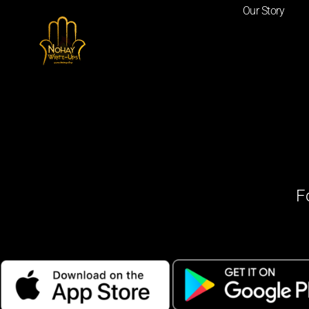
Our Story
F