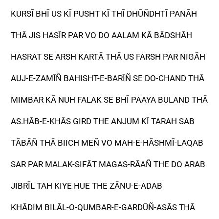
KURSĪ BHĪ US KĪ PUSHT KĪ THĪ DHŪÑDHTĪ PANĀH
THĀ JIS HASĪR PAR VO DO AALAM KĀ BĀDSHĀH
HASRAT SE ARSH KARTĀ THĀ US FARSH PAR NIGĀH
AUJ-E-ZAMĪÑ BAHISHT-E-BARĪÑ SE DO-CHAND THĀ
MIMBAR KĀ NUH FALAK SE BHĪ PAAYA BULAND THĀ
AS.HĀB-E-ḲHĀS GIRD THE ANJUM KĪ TARAH SAB
TĀBĀÑ THĀ BIICH MEÑ VO MAH-E-HĀSHMĪ-LAQAB
SAR PAR MALAK-SIFĀT MAGAS-RĀAÑ THE DO ARAB
JIBRĪL TAH KIYE HUE THE ZĀNU-E-ADAB
ḲHĀDIM BILĀL-O-QUMBAR-E-GARDŪÑ-ASĀS THĀ