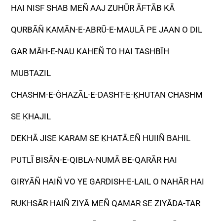
HAI NISF SHAB MEÑ AAJ ZUHŪR ĀFTĀB KĀ
QURBĀÑ KAMĀN-E-ABRŪ-E-MAULĀ PE JAAN O DIL
GAR MĀH-E-NAU KAHEÑ TO HAI TASHBĪH
MUBTAZIL
CHASHM-E-ĠHAZĀL-E-DASHT-E-ḲHUTAN CHASHM
SE ḲHAJIL
DEKHĀ JISE KARAM SE ḲHATĀ.EÑ HUIIÑ BAHIL
PUTLĪ BISĀN-E-QIBLA-NUMĀ BE-QARĀR HAI
GIRYĀÑ HAIÑ VO YE GARDISH-E-LAIL O NAHĀR HAI
RUḲHSĀR HAIÑ ZIYĀ MEÑ QAMAR SE ZIYĀDA-TAR