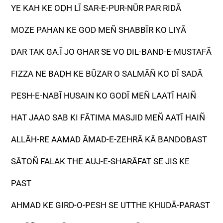
YE KAH KE OḌH LĪ SAR-E-PUR-NŪR PAR RIDĀ
MOZE PAHAN KE GOD MEÑ SHABBĪR KO LIYĀ
DAR TAK GA.Ī JO GHAR SE VO DIL-BAND-E-MUSTAFĀ
FIZZA NE BAḌH KE BŪZAR O SALMĀÑ KO DĪ SADĀ
PESH-E-NABĪ HUSAIN KO GODĪ MEÑ LAATĪ HAIÑ
HAT JAAO SAB KI FĀTIMA MASJID MEÑ AATĪ HAIÑ
ALLĀH-RE AAMAD ĀMAD-E-ZEHRĀ KĀ BANDOBAST
SĀTOÑ FALAK THE AUJ-E-SHARĀFAT SE JIS KE
PAST
AHMAD KE GIRD-O-PESH SE UTTHE ḲHUDĀ-PARAST