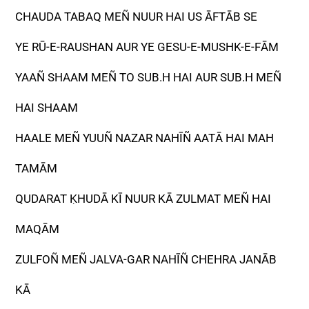
CHAUDA TABAQ MEÑ NUUR HAI US ĀFTĀB SE
YE RŪ-E-RAUSHAN AUR YE GESU-E-MUSHK-E-FĀM
YAAÑ SHAAM MEÑ TO SUB.H HAI AUR SUB.H MEÑ
HAI SHAAM
HAALE MEÑ YUUÑ NAZAR NAHĪÑ AATĀ HAI MAH
TAMĀM
QUDARAT ḲHUDĀ KĪ NUUR KĀ ZULMAT MEÑ HAI
MAQĀM
ZULFOÑ MEÑ JALVA-GAR NAHĪÑ CHEHRA JANĀB
KĀ