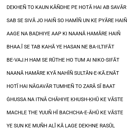
DEKHEÑ TO KAUN KĀÑDHE PE HOTĀ HAI AB SAVĀR
SAB SE SIVĀ JO HAIÑ SO HAMĪÑ UN KE PYĀRE HAIÑ
AAGE NA BAḌHIYE AAP KI NAANĀ HAMĀRE HAIÑ
BHAA.Ī SE TAB KAHĀ YE HASAN NE BA-ILTIFĀT
BE-VAJ.H HAM SE RŪTHE HO TUM AI NIKO-SIFĀT
NAANĀ HAMĀRE KYĀ NAHĪÑ SULTĀN-E-KĀ.ENĀT
HOTĪ HAI NĀGAVĀR TUMHEÑ TO ZARĀ SĪ BAAT
ĠHUSSA NA ITNĀ CHĀHIYE ḲHUSH-ḲHŪ KE VĀSTE
MACHLE THE YUUÑ HĪ BACHCHA-E-ĀHŪ KE VĀSTE
YE SUN KE MUÑH ALĪ KĀ LAGE DEKHNE RASŪL