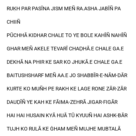
RUḲH PAR PASĪNA JISM MEÑ RA.ASHA JABĪÑ PA
CHIIÑ
PŪCHHĀ KIDHAR CHALE TO YE BOLE KAHĪÑ NAHĪÑ
GHAR MEÑ AKELE TEVARĪ CHAḌHĀ.E CHALE GA.E
DEKHĀ NA PHIR KE SAR KO JHUKĀ.E CHALE GA.E
BAITUSHSHARF MEÑ AA.E JO SHABBĪR-E-NĀM-DĀR
KURTE KO MUÑH PE RAKH KE LAGE RONE ZĀR-ZĀR
DAUḌĪÑ YE KAH KE FĀIMA-ZEHRĀ JIGAR-FIGĀR
HAI HAI HUSAIN KYĀ HUĀ TŪ KYUUÑ HAI ASHK-BĀR
TUJH KO RULĀ KE ĠHAM MEÑ MUJHE MUBTALĀ