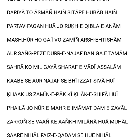
DARIYĀ TO ĀSMĀÑ HAIÑ SITĀRE HUBĀB HAIÑ
PARTAV-FAGAN HUĀ JO RUḲH-E-QIBLA-E-ANĀM
MASH.HŪR HO GA.Ī VO ZAMĪÑ ARSH-EHTISHĀM
AUR SAÑG-REZE DURR-E-NAJAF BAN GA.E TAMĀM
SAHRĀ KO MIL GAYĀ SHARAF-E-VĀDĪ-ASSALĀM
KAABE SE AUR NAJAF SE BHĪ IZZAT SIVĀ HUĪ
ḲHAAK US ZAMĪN-E-PĀK KĪ ḲHĀK-E-SHIFĀ HUĪ
PHAILĀ JO NŪR-E-MAHR-E-IMĀMAT DAM-E-ZAVĀL
ZARROÑ SE VAAÑ KE AAÑKH MILĀNĀ HUĀ MUHĀL
SAARE NIHĀL FAIZ-E-QADAM SE HUE NIHĀL