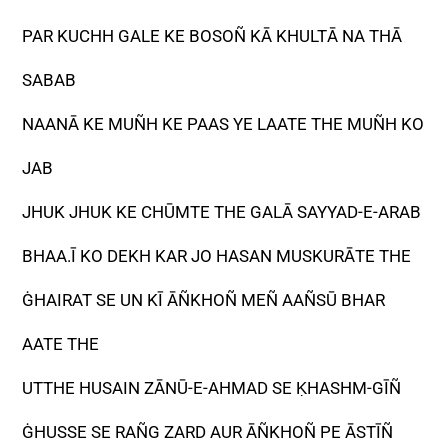
PAR KUCHH GALE KE BOSOÑ KĀ KHULTĀ NA THĀ
SABAB
NAANĀ KE MUÑH KE PAAS YE LAATE THE MUÑH KO
JAB
JHUK JHUK KE CHŪMTE THE GALĀ SAYYAD-E-ARAB
BHAA.Ī KO DEKH KAR JO HASAN MUSKURĀTE THE
ĠHAIRAT SE UN KĪ ĀÑKHOÑ MEÑ AAÑSŪ BHAR
AATE THE
UTTHE HUSAIN ZĀNŪ-E-AHMAD SE ḲHASHM-GĪÑ
ĠHUSSE SE RAÑG ZARD AUR ĀÑKHOÑ PE ĀSTĪÑ