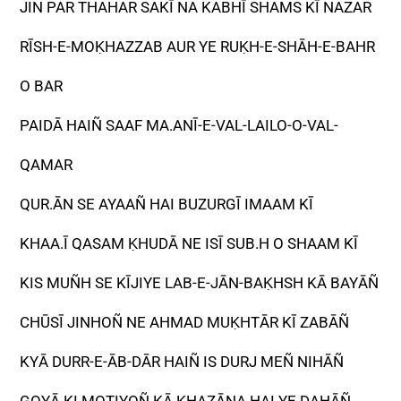
JIN PAR THAHAR SAKĪ NA KABHĪ SHAMS KĪ NAZAR
RĪSH-E-MOḲHAZZAB AUR YE RUḲH-E-SHĀH-E-BAHR
O BAR
PAIDĀ HAIÑ SAAF MA.ANĪ-E-VAL-LAILO-O-VAL-
QAMAR
QUR.ĀN SE AYAAÑ HAI BUZURGĪ IMAAM KĪ
KHAA.Ī QASAM ḲHUDĀ NE ISĪ SUB.H O SHAAM KĪ
KIS MUÑH SE KĪJIYE LAB-E-JĀN-BAḲHSH KĀ BAYĀÑ
CHŪSĪ JINHOÑ NE AHMAD MUḲHTĀR KĪ ZABĀÑ
KYĀ DURR-E-ĀB-DĀR HAIÑ IS DURJ MEÑ NIHĀÑ