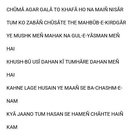
CHŪMĀ AGAR GALĀ TO ḲHAFĀ HO NA MAIÑ NISĀR
TUM KO ZABĀÑ CHŪSĀTE THE MAHBŪB-E-KIRDGĀR
YE MUSHK MEÑ MAHAK NA GUL-E-YĀSMAN MEÑ
HAI
ḲHUSH-BŪ USĪ DAHAN KĪ TUMHĀRE DAHAN MEÑ
HAI
KAHNE LAGE HUSAIN YE MAAÑ SE BA-CHASHM-E-
NAM
KYĀ JAANO TUM HASAN SE HAMEÑ CHĀHTE HAIÑ
KAM