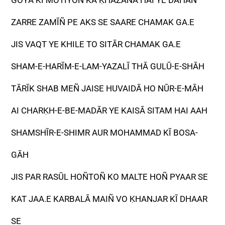
GOYĀ KI MOTIYOÑ KĀ ḲHAZĀNA HAI YE DAHĀÑ
ZARRE ZAMĪÑ PE AKS SE SAARE CHAMAK GA.E
JIS VAQT YE KHILE TO SITĀR CHAMAK GA.E
SHAM-E-HARĪM-E-LAM-YAZALĪ THĀ GULŪ-E-SHĀH
TĀRĪK SHAB MEÑ JAISE HUVAIDĀ HO NŪR-E-MĀH
AI CHARḲH-E-BE-MADĀR YE KAISĀ SITAM HAI AAH
SHAMSHĪR-E-SHIMR AUR MOHAMMAD KĪ BOSA-
GĀH
JIS PAR RASŪL HOÑTOÑ KO MALTE HOÑ PYAAR SE
KAT JAA.E KARBALĀ MAIÑ VO ḲHANJAR KĪ DHAAR
SE