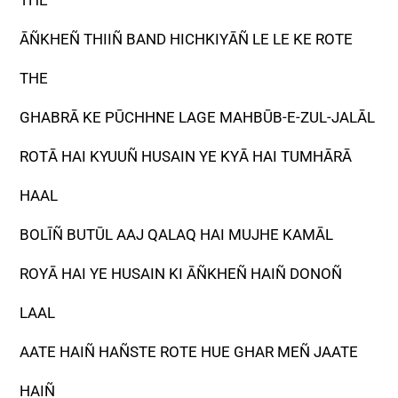
THE
ĀÑKHEÑ THIIÑ BAND HICHKIYĀÑ LE LE KE ROTE
THE
GHABRĀ KE PŪCHHNE LAGE MAHBŪB-E-ZUL-JALĀL
ROTĀ HAI KYUUÑ HUSAIN YE KYĀ HAI TUMHĀRĀ
HAAL
BOLĪÑ BUTŪL AAJ QALAQ HAI MUJHE KAMĀL
ROYĀ HAI YE HUSAIN KI ĀÑKHEÑ HAIÑ DONOÑ
LAAL
AATE HAIÑ HAÑSTE ROTE HUE GHAR MEÑ JAATE
HAIÑ