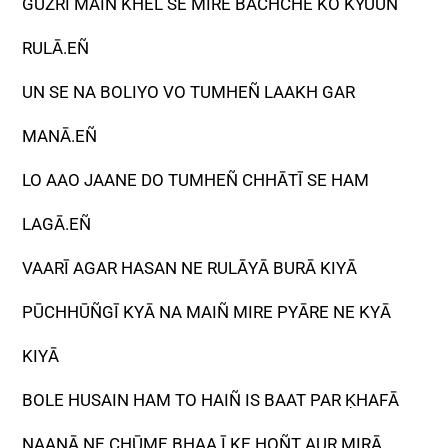
GUZRĪ MAIÑ KHEL SE MIRE BACHCHE KO KYUUÑ
RULĀ.EÑ
UN SE NA BOLIYO VO TUMHEÑ LAAKH GAR
MANĀ.EÑ
LO AAO JAANE DO TUMHEÑ CHHĀTĪ SE HAM
LAGĀ.EÑ
VAARĪ AGAR HASAN NE RULĀYĀ BURĀ KIYĀ
PŪCHHŪÑGĪ KYĀ NA MAIÑ MIRE PYĀRE NE KYĀ
KIYĀ
BOLE HUSAIN HAM TO HAIÑ IS BAAT PAR ḲHAFĀ
NAANĀ NE CHŪME BHAA.Ī KE HOÑT AUR MIRĀ