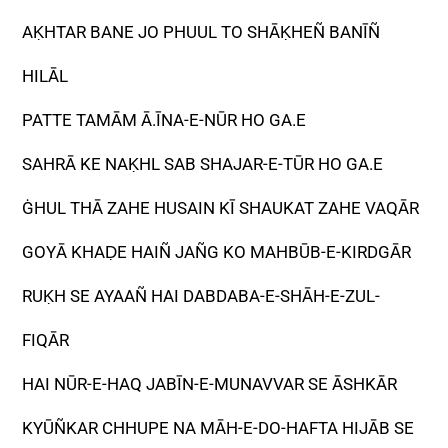
AḲHTAR BANE JO PHUUL TO SHĀḲHEÑ BANĪÑ
HILĀL
PATTE TAMĀM Ā.ĪNA-E-NŪR HO GA.E
SAHRĀ KE NAḲHL SAB SHAJAR-E-TŪR HO GA.E
ĠHUL THĀ ZAHE HUSAIN KĪ SHAUKAT ZAHE VAQĀR
GOYĀ KHAḌE HAIÑ JAÑG KO MAHBŪB-E-KIRDGĀR
RUḲH SE AYAAÑ HAI DABDABA-E-SHĀH-E-ZUL-
FIQĀR
HAI NŪR-E-HAQ JABĪN-E-MUNAVVAR SE ĀSHKĀR
KYŪÑKAR CHHUPE NA MĀH-E-DO-HAFTA HIJĀB SE