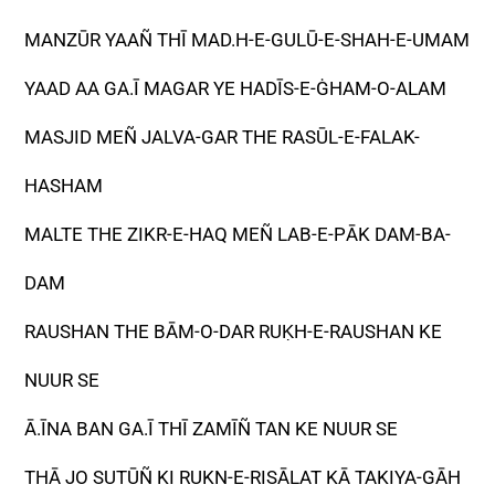
MANZŪR YAAÑ THĪ MAD.H-E-GULŪ-E-SHAH-E-UMAM
YAAD AA GA.Ī MAGAR YE HADĪS-E-ĠHAM-O-ALAM
MASJID MEÑ JALVA-GAR THE RASŪL-E-FALAK-
HASHAM
MALTE THE ZIKR-E-HAQ MEÑ LAB-E-PĀK DAM-BA-
DAM
RAUSHAN THE BĀM-O-DAR RUḲH-E-RAUSHAN KE
NUUR SE
Ā.ĪNA BAN GA.Ī THĪ ZAMĪÑ TAN KE NUUR SE
THĀ JO SUTŪÑ KI RUKN-E-RISĀLAT KĀ TAKIYA-GĀH