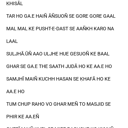
ḲHISĀL
TAR HO GA.E HAIÑ ĀÑSUOÑ SE GORE GORE GAAL
MAL MAL KE PUSHT-E-DAST SE AAÑKH KARO NA
LAAL
SULJHĀ.ŪÑ AAO ULJHE HUE GESUOÑ KE BAAL
GHAR SE GA.E THE SAATH JUDĀ HO KE AA.E HO
SAMJHĪ MAIÑ KUCHH HASAN SE ḲHAFĀ HO KE
AA.E HO
TUM CHUP RAHO VO GHAR MEÑ TO MASJID SE
PHIR KE AA.EÑ