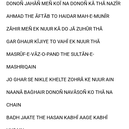
DONOÑ JAHĀÑ MEÑ KOĪ NA DONOÑ KĀ THĀ NAZĪR
AHMAD THE ĀFTĀB TO HAIDAR MAH-E-MUNĪR
ZĀHIR MEÑ EK NUUR KĀ DO JĀ ZUHŪR THĀ
GAR ĠHAUR KĪJIYE TO VAHĪ EK NUUR THĀ
MASRŪF-E-VĀZ-O-PAND THE SULTĀN-E-
MASHRIQAIN
JO GHAR SE NIKLE KHELTE ZOHRĀ KE NUUR AIN
NAANĀ BAĠHAIR DONOÑ NAVĀSOÑ KO THĀ NA
CHAIN
BAḌH JAATE THE HASAN KABHĪ AAGE KABHĪ