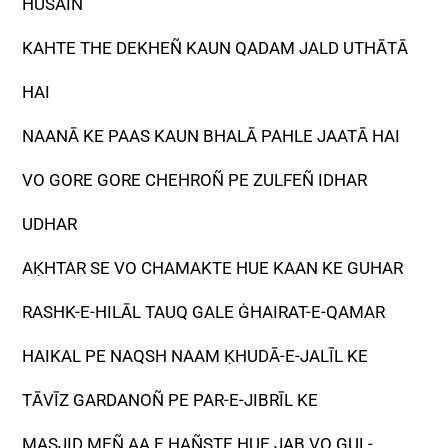
HUSAIN
KAHTE THE DEKHEÑ KAUN QADAM JALD UTHĀTĀ
HAI
NAANĀ KE PAAS KAUN BHALĀ PAHLE JAATĀ HAI
VO GORE GORE CHEHROÑ PE ZULFEÑ IDHAR
UDHAR
AḲHTAR SE VO CHAMAKTE HUE KAAN KE GUHAR
RASHK-E-HILĀL TAUQ GALE ĠHAIRAT-E-QAMAR
HAIKAL PE NAQSH NAAM ḲHUDĀ-E-JALĪL KE
TĀVĪZ GARDANOÑ PE PAR-E-JIBRĪL KE
MASJID MEÑ AA.E HAÑSTE HUE JAB VO GUL-