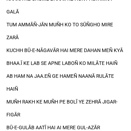
GALĀ
TUM AMMĀÑ-JĀN MUÑH KO TO SŪÑGHO MIRE
ZARĀ
KUCHH BŪ-E-NĀGAVĀR HAI MERE DAHAN MEÑ KYĀ
BHAA.Ī KE LAB SE APNE LABOÑ KO MILĀTE HAIÑ
AB HAM NA JAA.EÑ GE HAMEÑ NAANĀ RULĀTE
HAIÑ
MUÑH RAKH KE MUÑH PE BOLĪ YE ZEHRĀ JIGAR-
FIGĀR
BŪ-E-GULĀB AATĪ HAI AI MERE GUL-AZĀR