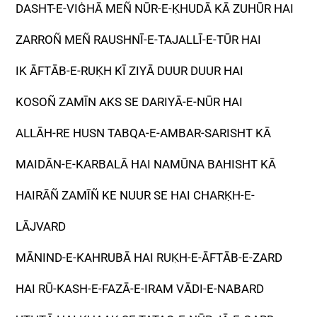
DASHT-E-VIĠHĀ MEÑ NŪR-E-ḲHUDĀ KĀ ZUHŪR HAI
ZARROÑ MEÑ RAUSHNĪ-E-TAJALLĪ-E-TŪR HAI
IK ĀFTĀB-E-RUḲH KĪ ZIYĀ DUUR DUUR HAI
KOSOÑ ZAMĪN AKS SE DARIYĀ-E-NŪR HAI
ALLĀH-RE HUSN TABQA-E-AMBAR-SARISHT KĀ
MAIDĀN-E-KARBALĀ HAI NAMŪNA BAHISHT KĀ
HAIRĀÑ ZAMĪÑ KE NUUR SE HAI CHARḲH-E-
LĀJVARD
MĀNIND-E-KAHRUBĀ HAI RUḲH-E-ĀFTĀB-E-ZARD
HAI RŪ-KASH-E-FAZĀ-E-IRAM VĀDI-E-NABARD