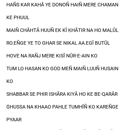
HAÑS KAR KAHĀ YE DONOÑ HAIÑ MERE CHAMAN
KE PHUUL
MAIÑ CHĀHTĀ HUUÑ EK KĪ ḲHĀTIR NA HO MALŪL
RO.EÑGE YE TO GHAR SE NIKAL AA.EGĪ BUTŪL
HOVE NA RAÑJ MERE KISĪ NŪR-E-AIN KO
TUM LO HASAN KO GOD MEÑ MAIÑ LUUÑ HUSAIN
KO
SHABBAR SE PHIR ISHĀRA KIYĀ HO KE BE-QARĀR
ĠHUSSA NA KHAAO PAHLE TUMHĪÑ KO KAREÑGE
PYAAR