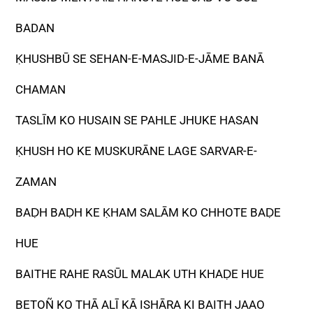
BADAN
ḲHUSHBŪ SE SEHAN-E-MASJID-E-JĀME BANĀ
CHAMAN
TASLĪM KO HUSAIN SE PAHLE JHUKE HASAN
ḲHUSH HO KE MUSKURĀNE LAGE SARVAR-E-
ZAMAN
BAḌH BAḌH KE ḲHAM SALĀM KO CHHOTE BAḌE
HUE
BAITHE RAHE RASŪL MALAK UTH KHAḌE HUE
BETOÑ KO THĀ ALĪ KĀ ISHĀRA KI BAITH JAAO