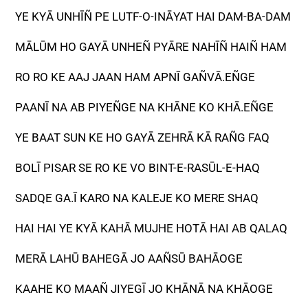
YE KYĀ UNHĪÑ PE LUTF-O-INĀYAT HAI DAM-BA-DAM
MĀLŪM HO GAYĀ UNHEÑ PYĀRE NAHĪÑ HAIÑ HAM
RO RO KE AAJ JAAN HAM APNĪ GAÑVĀ.EÑGE
PAANĪ NA AB PIYEÑGE NA KHĀNE KO KHĀ.EÑGE
YE BAAT SUN KE HO GAYĀ ZEHRĀ KĀ RAÑG FAQ
BOLĪ PISAR SE RO KE VO BINT-E-RASŪL-E-HAQ
SADQE GA.Ī KARO NA KALEJE KO MERE SHAQ
HAI HAI YE KYĀ KAHĀ MUJHE HOTĀ HAI AB QALAQ
MERĀ LAHŪ BAHEGĀ JO AAÑSŪ BAHĀOGE
KAAHE KO MAAÑ JIYEGĪ JO KHĀNĀ NA KHĀOGE