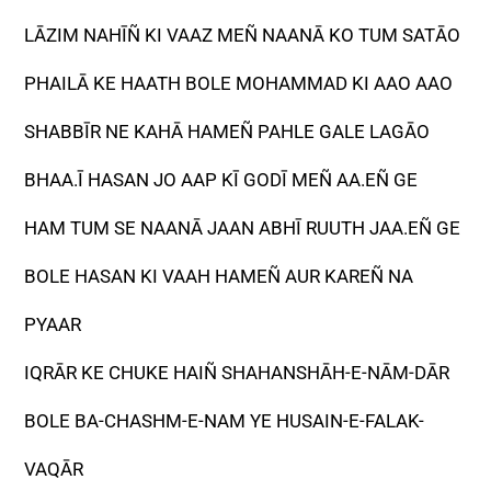
LĀZIM NAHĪÑ KI VAAZ MEÑ NAANĀ KO TUM SATĀO
PHAILĀ KE HAATH BOLE MOHAMMAD KI AAO AAO
SHABBĪR NE KAHĀ HAMEÑ PAHLE GALE LAGĀO
BHAA.Ī HASAN JO AAP KĪ GODĪ MEÑ AA.EÑ GE
HAM TUM SE NAANĀ JAAN ABHĪ RUUTH JAA.EÑ GE
BOLE HASAN KI VAAH HAMEÑ AUR KAREÑ NA
PYAAR
IQRĀR KE CHUKE HAIÑ SHAHANSHĀH-E-NĀM-DĀR
BOLE BA-CHASHM-E-NAM YE HUSAIN-E-FALAK-
VAQĀR