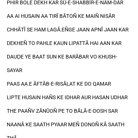
PHIR BOLE DEKH KAR SŪ-E-SHABBĪR-E-NĀM-DĀR
AA AI HUSAIN AA TIRĪ BĀTOÑ KE MAIÑ NISĀR
CHHĀTĪ SE HAM LAGĀ.EÑGE JAAN APNĪ JAAN KAR
DEKHEÑ TO PAHLE KAUN LIPATTĀ HAI AAN KAR
DAUḌE YE BAAT SUN KE BARĀBAR VO ḲHUSH-
SAYAR
PAAS AA.E ĀFTĀB-E-RISĀLAT KE DO QAMAR
LIPTE HUSAIN HAÑS KE IDHAR AUR HASAN UDHAR
THE PAAÑV ZĀNŪOÑ PE TO BĀLĀ-E-DOSH SAR
NAANĀ KE SAATH PYAAR MEÑ DONOÑ KĀ SAATH