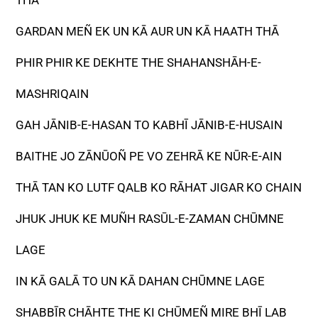
THĀ
GARDAN MEÑ EK UN KĀ AUR UN KĀ HAATH THĀ
PHIR PHIR KE DEKHTE THE SHAHANSHĀH-E-
MASHRIQAIN
GAH JĀNIB-E-HASAN TO KABHĪ JĀNIB-E-HUSAIN
BAITHE JO ZĀNŪOÑ PE VO ZEHRĀ KE NŪR-E-AIN
THĀ TAN KO LUTF QALB KO RĀHAT JIGAR KO CHAIN
JHUK JHUK KE MUÑH RASŪL-E-ZAMAN CHŪMNE
LAGE
IN KĀ GALĀ TO UN KĀ DAHAN CHŪMNE LAGE
SHABBĪR CHĀHTE THE KI CHŪMEÑ MIRE BHĪ LAB