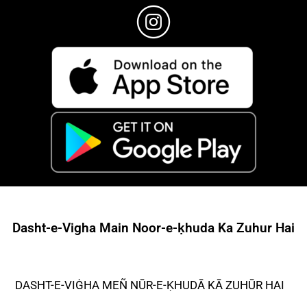
Dasht-e-Vigha Main Noor-e-ḳhuda Ka Zuhur Hai
DASHT-E-VIĠHA MEÑ NŪR-E-ḲHUDĀ KĀ ZUHŪR HAI