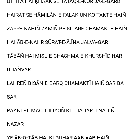
UTHTĀ HAI ḲHAAK SE TATAQ-E-NŪR JĀ-E-GARD
HAIRAT SE HĀMILĀN-E-FALAK UN KO TAKTE HAIÑ
ZARRE NAHĪÑ ZAMĪÑ PE SITĀRE CHAMAKTE HAIÑ
HAI ĀB-E-NAHR SŪRAT-E-Ā.ĪNA JALVA-GAR
TĀBĀÑ HAI MISL-E-CHASHMA-E-ḲHURSHĪD HAR
BHAÑVAR
LAHREÑ BISĀN-E-BARQ CHAMAKTĪ HAIÑ SAR-BA-
SAR
PAANĪ PE MACHHLIYOÑ KĪ THAHARTĪ NAHĪÑ
NAZAR
YE ĀB-O-TĀB HAI KI GUHAR AAB AAB HAIÑ