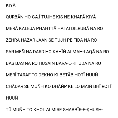
KIYĀ
QURBĀN HO GA.Ī TUJHE KIS NE ḲHAFĀ KIYĀ
MERĀ KALEJA PHAHTTĀ HAI AI DILRUBĀ NA RO
ZEHRĀ HAZĀR JAAN SE TUJH PE FIDĀ NA RO
SAR MEÑ NA DARD HO KAHĪÑ AI MAH-LAQĀ NA RO
BAS BAS NA RO HUSAIN BARĀ-E-ḲHUDĀ NA RO
MERĪ TARAF TO DEKHO KI BETĀB HOTĪ HUUÑ
CHĀDAR SE MUÑH KO DHĀÑP KE LO MAIÑ BHĪ ROTĪ
HUUÑ
TŪ MUÑH TO KHOL AI MIRE SHABBĪR-E-ḲHUSH-