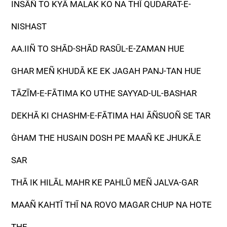
INSĀÑ TO KYĀ MALAK KO NA THĪ QUDARAT-E-
NISHAST
AA.IIÑ TO SHĀD-SHĀD RASŪL-E-ZAMAN HUE
GHAR MEÑ ḲHUDĀ KE EK JAGAH PANJ-TAN HUE
TĀZĪM-E-FĀTIMA KO UTHE SAYYAD-UL-BASHAR
DEKHĀ KI CHASHM-E-FĀTIMA HAI ĀÑSUOÑ SE TAR
ĠHAM THE HUSAIN DOSH PE MAAÑ KE JHUKĀ.E
SAR
THĀ IK HILĀL MAHR KE PAHLŪ MEÑ JALVA-GAR
MAAÑ KAHTĪ THĪ NA ROVO MAGAR CHUP NA HOTE