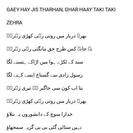
GAEY HAY JIS THARHAN, GHAR HAAY TAKI TAKI
ZEHRA
بھرے دربار میں روتی رہی کھڑی زہراؑ
نہ جانے کس طرح حق مانگتی رہی زہراؑ
سند کے ٹکڑے ہوا میں اڑاکے ہنسنے لگا
رسول زادی سے گستاخ ایسے کہنے لگا
بتا اب کون سی جاگیر ہے تیری زہراؑ
بھرے دربار میں روتی رہی کھڑی زہراؑ
خدارا سوچ کے دانشوروں یہ بتلاؤ
نہیں ستائی گئی بی بی گریہ سمجھاؤ