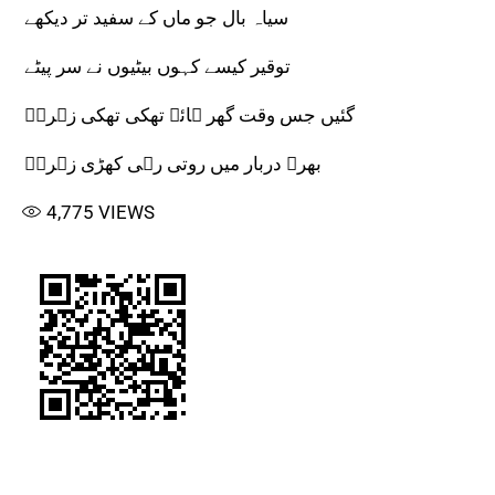
سیاہ بال جو ماں کے سفید تر دیکھے
توقیر کیسے کہوں بیٹیوں نے سر پیٹے
گئیں جس وقت گھر ہائے تھکی تھکی زہراؑ
بھرے دربار میں روتی رہی کھڑی زہراؑ
4,775
VIEWS