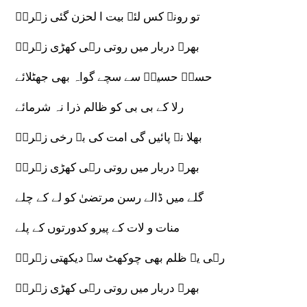
تو رونے کس لئے بیت ا لحزن گئی زہراؑ
بھرے دربار میں روتی رہی کھڑی زہراؑ
حسنؑ حسینؑ سے سچے گواہ بھی جھٹلائے
رلا کے بی بی کو ظالم ذرا نہ شرمائے
بھلا نہ پائیں گی امت کی بے رخی زہراؑ
بھرے دربار میں روتی رہی کھڑی زہراؑ
گلے میں ڈالے رسن مرتضیٰ کو لے کے چلے
منات و لات کے پیرو کدورتوں کے پلے
رہی یہ ظلم بھی چوکھٹ سے دیکھتی زہراؑ
بھرے دربار میں روتی رہی کھڑی زہراؑ