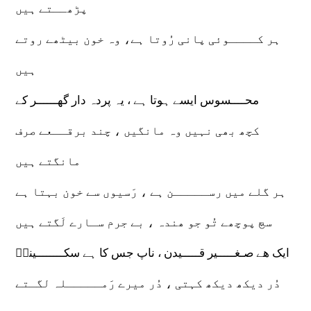
پڑھــتے ہیں
ہر کــــوئی پانی رُوتا ہے، وہ خون بیٹھے روتے
ہیں
محــــسوس ایسے ہوتا ہے ، یہ پردہ دار گھــــــر کے
کچھ بھی نہیں وہ مانگیں ، چند برقــعے صرف
مانگتے ہیں
ہر گلے میں رســـــن ہے ، رَسیوں سے خون بہتا ہے
سچ پوچھے تُو جو ھندہ ، بے جرم سـارے لَگتے ہیں
ایک ھے صـغـــــیر قـــــیدن ، ناپ جس کا ہے سکــــــــینہؑ
دُر دیکھ دیکھ کہتی ، دُر میرے رَمـــــلہ لگـتے