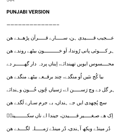
PUNJABI VERSION
—————————————–
عـــجیب قـــــیدی ہن، ســـــارے قـــــرآن پڑھــدے ھن
ہر کــــوئی پانی رُوندا، اَو خــــــــــون بیٹھے روندے ھن
محــــسوس ایویں تھیندائے، اِیناں پردہ دار گھــــــر دے
بیا کُج نئیں اُو منگدے، چند برقــعے بیٹھے منگدے ھن
ہر گل دے وچ رَســـــن اے، رَسیاں چُوں خُـــون وہندائے
سچ پُچھدی ایں جے ہنداں، بے جرم سـارے لَگدے ھن
اِک ھے صـغـــــیر قـــــیدن، جیندا اے ناں سکــــــــینہؑ
دُر مینڈے ویکھ آہندی، دُر مینڈے رَمـــــلہ لگــــدے ھن