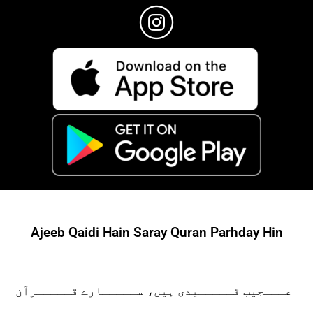
Ajeeb Qaidi Hain Saray Quran Parhday Hin
عـــجیب قـــــیدی ہیں، ســـــارے قـــــرآن