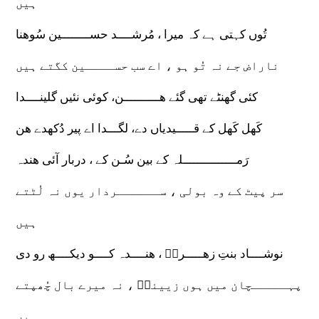
ہیں
تُوں کہتی ہے کہ میرا ، مُرشــــد حســــــــین سُوھنا
ناراض جے نہ تُو ہو ، اے سب حســــین کگتے ہیں
کئی گھنٹے تھی گئے ھــــــــــن، کوئی نئیں گلینــــدا
کَھل کَھل کے قـــــیدیاں دے، لگـــدا اے پیر دُکھدے ھن
رَمـــــــــــــــلہ کے بین سُـن کے ، دربار آئی ھندہ
سر پیٹ کے وہ بولی ، ســــــردار یوں نہ لُٹتے
ہیں
نوشــــاد بنتِ زھـــــرہؑ ، ھنــــدہ کــــو دیکــــھ رو دی
پہـــــچان میں ہوں زیینبؑ ، نہ میرے بال چُھپتے
ہیں