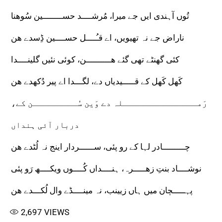
تُوں آہندی ایں جے میرا، مُرشــــد حســــــــین سُوھنا
ناراض جے نہ تھیویں، اے قـُــــل حســــین ڈِسدے ھن
کئی گھنٹے تھی گئے ھــــــــــن، کوئی نئیں گلینــــدا
کَھل کَھل کے قـــــیدیاں دے، لگـــدا اے پیر دُکھدے ھن
رَمـــــــــــــــلہ دے وَین سُـــــــــن کے،
دربار آئی ہنداں
چـــــــــادر لہا کے رو پئی، ســــــردار اینج نہ لُٹدے ھن
نوشــــاد بنتِ زھـــــرہ، ہنــــداں کُــــوں ویکــــھ رَو پئی
پہـــــچان میں ہاں زیینب، نہ مینــــڈے وال لُکـــدے ھن
2,697
VIEWS