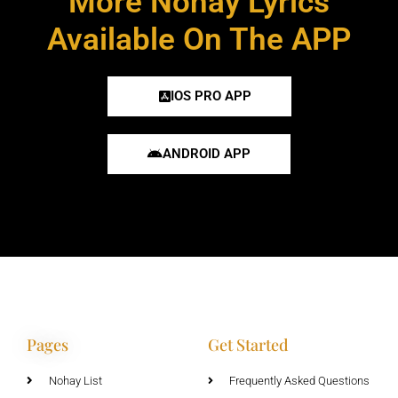
More Nohay Lyrics
Available On The APP
IOS PRO APP
ANDROID APP
Pages
Get Started
Nohay List
Frequently Asked Questions